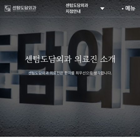
센텀도담외과
• 메뉴
지점안내
부산 해운대
부산 해운대
부산 해운대
부산 해운대
부산 해운대
센텀 외과
센텀 투석혈관
센텀
센텀 당뇨발
센텀 PICC
도담외과
하는 곳
하지정맥류
혈관치료
말초동맥
도담외과
수술 치료
도담외과
도담외과
센텀도담외과 의료진 소개
도담외과
센텀도담외과 의료진은 환자를 최우선으로 생각합니다.